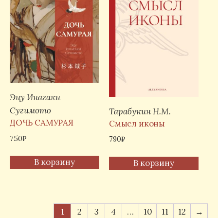
Эцу Инагаки
Сугимото
Тарабукин Н.М.
ДОЧЬ САМУРАЯ
Смысл иконы
750
₽
790
₽
В корзину
В корзину
1
2
3
4
…
10
11
12
→