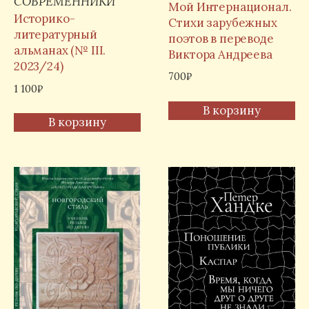
СОВРЕМЕННИКИ
Мой Интернационал.
Историко-
Стихи зарубежных
литературный
поэтов в переводе
альманах (№ III.
Виктора Андреева
2023/24)
700
₽
1 100
₽
В корзину
В корзину