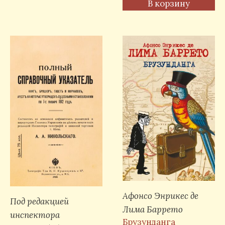
В корзину
Афонсо Энрикес де
Под редакцией
Лима Баррето
инспектора
Брузунданга