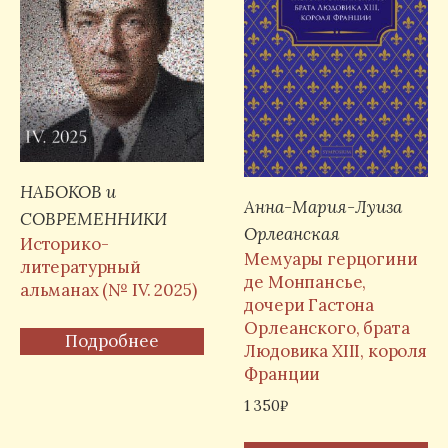
НАБОКОВ и
Анна-Мария-Луиза
СОВРЕМЕННИКИ
Орлеанская
Историко-
Мемуары герцогини
литературный
де Монпансье,
альманах (№ IV. 2025)
дочери Гастона
Орлеанского, брата
Подробнее
Людовика XIII, короля
Франции
1 350
₽