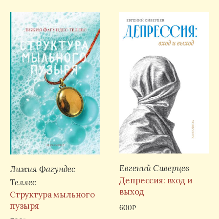
Евгений Сиверцев
Лижия Фагундес
Депрессия: вход и
Теллес
выход
Структура мыльного
пузыря
600
₽