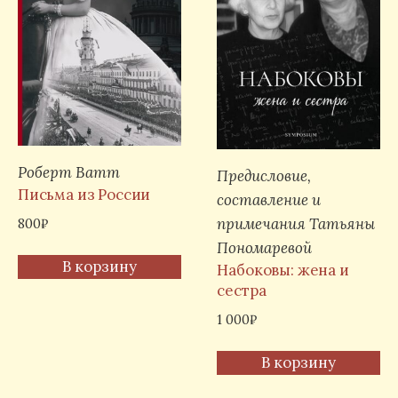
Роберт Ватт
Предисловие,
Письма из России
составление и
примечания Татьяны
800
₽
Пономаревой
В корзину
Набоковы: жена и
сестра
1 000
₽
В корзину