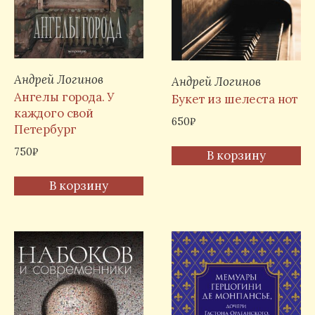
Андрей Логинов
Андрей Логинов
Ангелы города. У
Букет из шелеста нот
каждого свой
650
₽
Петербург
750
₽
В корзину
В корзину