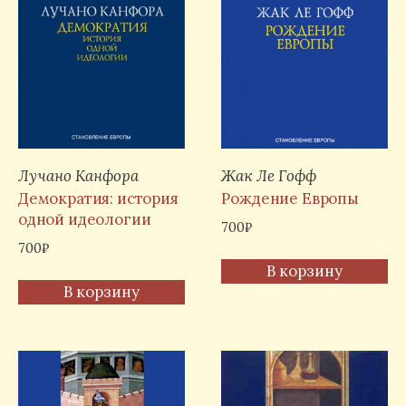
Лучано Канфора
Жак Ле Гофф
Демократия: история
Рождение Европы
одной идеологии
700
₽
700
₽
В корзину
В корзину