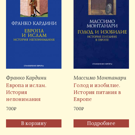
Франко Кардини
Массимо Монтанари
Европа и ислам.
Голод и изобилие.
История
История питания в
непонимания
Европе
700
₽
700
₽
В корзину
Подробнее