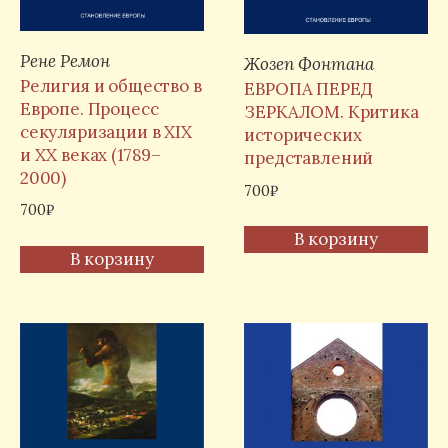
Рене Ремон
Жозеп Фонтана
Религия и общество в
ЕВРОПА ПЕРЕД
Европе. Процесс
ЗЕРКАЛОМ. Критика
секуляризации в XIX
исторических
и XX веках (1789–
представлений
2000)
700
₽
700
₽
В корзину
В корзину