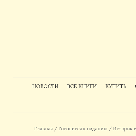
Skip
to
content
НОВОСТИ
ВСЕ КНИГИ
КУПИТЬ
Главная
/
Готовится к изданию
/ Историко-