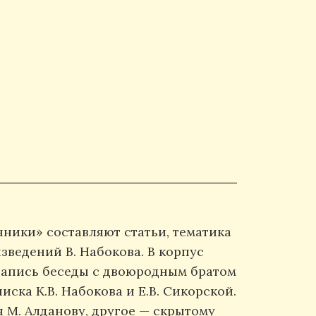
ники» составляют статьи, тематика
зведений В. Набокова. В корпус
запись беседы с двоюродным братом
ска К.В. Набокова и Е.В. Сикорской.
 М. Алданову, другое — скрытому