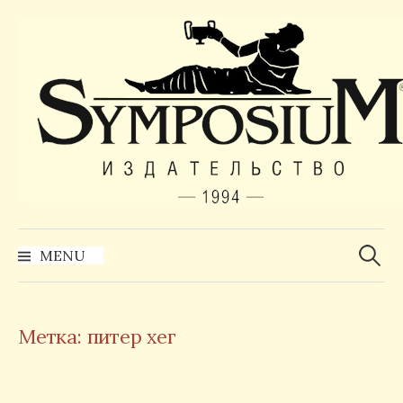
Skip
to
content
Найти:
MENU
Метка:
питер хег