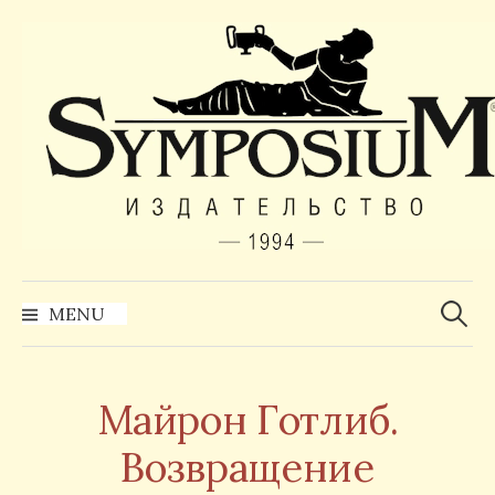
Skip
to
content
Найти:
MENU
Майрон Готлиб.
Возвращение