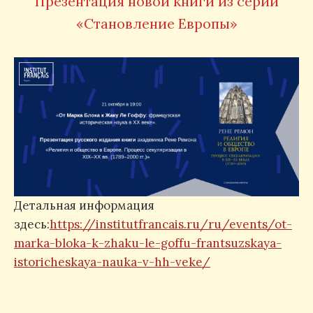
Презентация новой книги из серии
«Становление Европы»
Детальная информация
здесь:
https://institutfrancais.ru/ru/events/ot-
marka-bloka-k-zhaku-le-goffu-frantsuzskaya-
istoricheskaya-nauka-v-hh-veke/