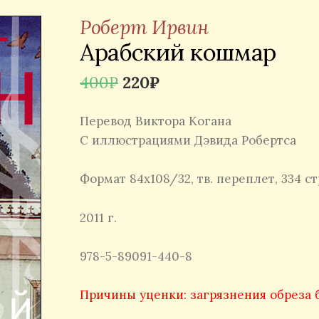
Роберт Ирвин
Арабский кошмар
Первоначальная
Текущая
400
₽
220
₽
цена
цена:
Перевод Виктора Когана
составляла
220₽.
С иллюстрациями Дэвида Робертса
400₽.
Формат 84х108/32, тв. переплет, 334 ст
2011 г.
978-5-89091-440-8
Причины уценки: загрязнения обреза 