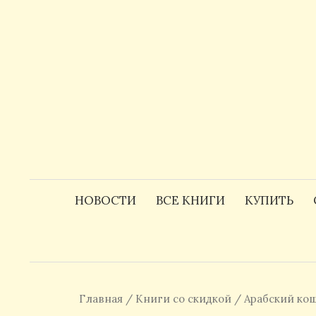
Skip
to
content
НОВОСТИ
ВСЕ КНИГИ
КУПИТЬ
Главная
/
Книги со скидкой
/ Арабский ко