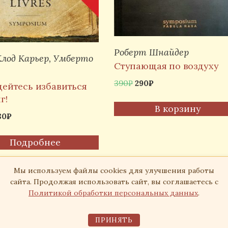
Роберт Шнайдер
лод Карьер, Умберто
Ступающая по воздуху
Первоначальная
Текущая
390
₽
290
₽
дейтесь избавиться
цена
цена:
г!
составляла
290₽.
В корзину
ервоначальная
Текущая
80
₽
390₽.
ена
цена:
оставляла
380₽.
Подробнее
00₽.
Мы используем файлы cookies для улучшения работы
сайта. Продолжая использовать сайт, вы соглашаетесь с
Политикой обработки персональных данных
.
Издательство «Симпозиум», 2026
ПРИНЯТЬ
Согласие на обработку персональных данных