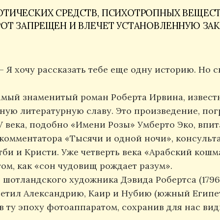
ТИЧЕСКИХ СРЕДСТВ, ПСИХОТРОПНЫХ ВЕЩЕСТВ
РОТ ЗАПРЕЩЕН И ВЛЕЧЕТ УСТАНОВЛЕННУЮ ЗА
 – Я хочу рассказать тебе еще одну историю. Но 
амый знаменитый роман Роберта Ирвина, извест
ную литературную славу. Это произведение, по
 века, подобно «Имени Розы» Умберто Эко, впи
 комментатора «Тысячи и одной ночи», консульт
и и Кристи. Уже четверть века «Арабский кошм
том, как «сон чудовищ рождает разум».
шотландского художника Дэвида Робертса (1796—
сетил Александрию, Каир и Нубию (южный Египет
 ту эпоху фотоаппаратом, сохранив для нас вид