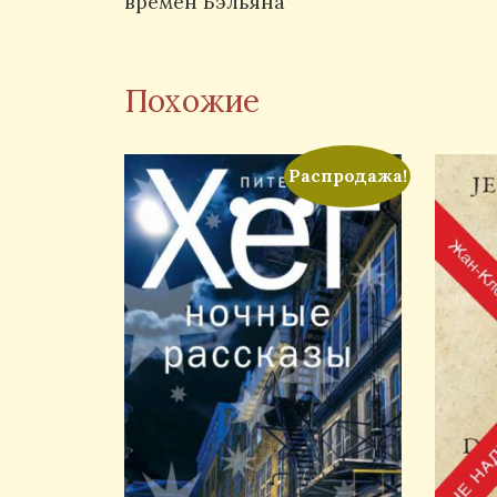
времен Бэльяна
Похожие
Распродажа!