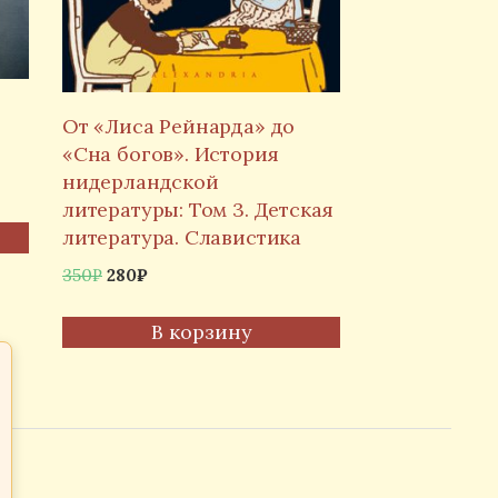
От «Лиса Рейнарда» до
«Сна богов». История
нидерландской
литературы: Том 3. Детская
литература. Славистика
Первоначальная
Текущая
350
₽
280
₽
цена
цена:
составляла
280₽.
В корзину
350₽.