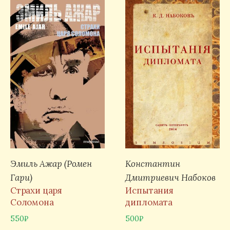
Эмиль Ажар (Ромен
Константин
Гари)
Дмитриевич Набоков
Страхи царя
Испытания
Соломона
дипломата
550
₽
500
₽