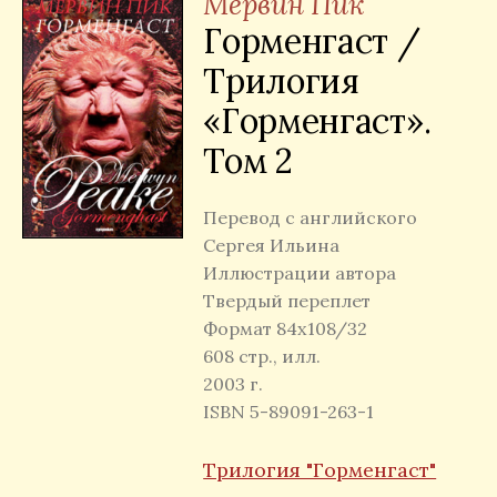
Мервин Пик
Горменгаст /
Трилогия
«Горменгаст».
Том 2
Перевод с английского
Сергея Ильина
Иллюстрации автора
Твердый переплет
Формат 84х108/32
608 стр., илл.
2003 г.
ISBN 5-89091-263-1
Трилогия "Горменгаст"