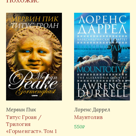
Мервин Пик
Лоренс Даррел
Титус Гроан /
Маунтолив
Трилогия
550
₽
«Горменгаст». Том 1