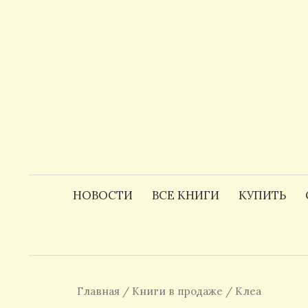
Skip
to
content
НОВОСТИ
ВСЕ КНИГИ
КУПИТЬ
Главная
/
Книги в продаже
/ Клеа