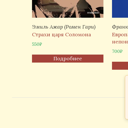
Эмиль Ажар (Ромен Гари)
Франк
Страхи царя Соломона
Европ
непо
550
₽
700
₽
Подробнее