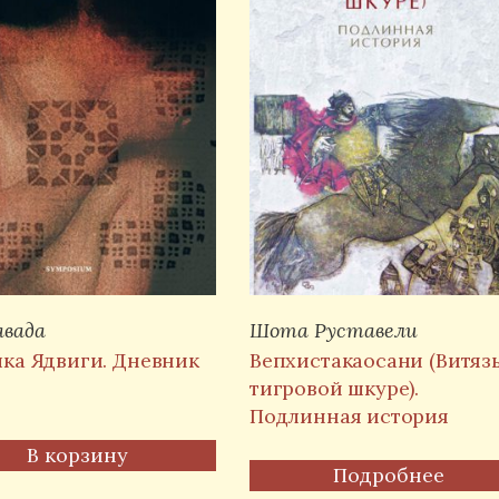
авада
Шота Руставели
ка Ядвиги. Дневник
Вепхистакаосани (Витязь
тигровой шкуре).
Подлинная история
В корзину
Подробнее