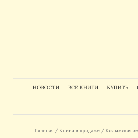
Skip
to
content
НОВОСТИ
ВСЕ КНИГИ
КУПИТЬ
Главная
/
Книги в продаже
/ Колымская зе