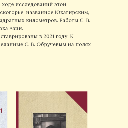
В ходе исследований этой
оскогорье, названное Юкагирским,
дратных километров. Работы С. В.
ока Азии.
таврированы в 2021 году. К
деланные С. В. Обручевым на полях