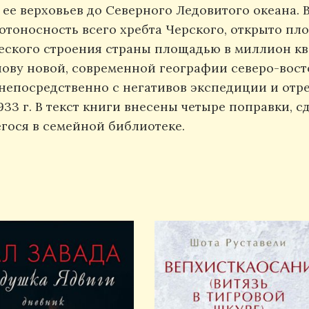
ее верховьев до Северного Ледовитого океана. 
тоносность всего хребта Черского, открыто пл
еского строения страны площадью в миллион ква
нову новой, современной географии северо-вост
посредственно с негативов экспедиции и отрес
33 г. В текст книги внесены четыре поправки, с
егося в семейной библиотеке.