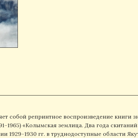
яет собой репринтное воспроизведение книги з
1–1965) «Колымская землица. Два года скитаний» 
и 1929–1930 гг. в труднодоступные области Яку