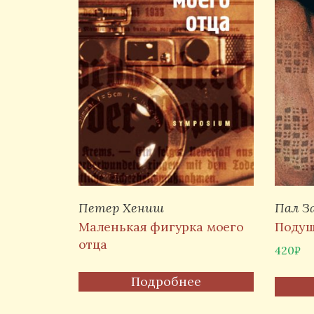
Петер Хениш
Пал З
Маленькая фигурка моего
Подуш
отца
420
₽
Подробнее