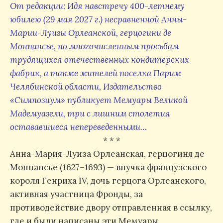
От редакции: Идя навстречу 400-летнему
юбилею
(29 мая 2027 г.)
несравненной Анны-
Марии-Луизы Орлеанской, герцогини де
Монпансье, по многочисленным просьбам
трудящихся отечественных кондитерских
фабрик, а также жителей поселка Париж
Челябинской области,
Издательство
«Симпозиум» публикует Мемуары Великой
Мадемуазели, три с лишним столетия
остававшиеся непереведенными…
* * *
Анна-Мария-Луиза Орлеанская, герцогиня де
Монпансье (1627–1693) — внучка французского
короля Генриха IV, дочь герцога Орлеанского,
активная участница Фронды, за
противодействие двору отправленная в ссылку,
где и были написаны эти Мемуары.