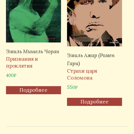
Эмиль Мишель Чоран
Эмиль Ажар (Ромен
Признания и
Гари)
проклятия
Страхи царя
400
₽
Соломона
550
₽
Подробнее
Подробнее