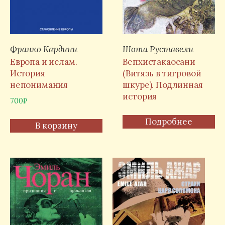
Франко Кардини
Шота Руставели
Европа и ислам.
Вепхистакаосани
История
(Витязь в тигровой
непонимания
шкуре). Подлинная
история
700
₽
Подробнее
В корзину