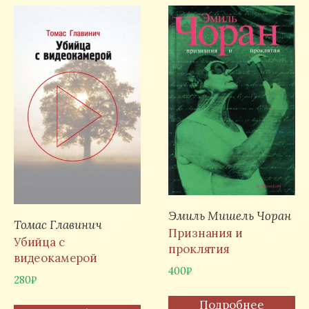
Эмиль Мишель Чоран
Томас Главинич
Признания и
Убийца с
проклятия
видеокамерой
400
₽
280
₽
Подробнее