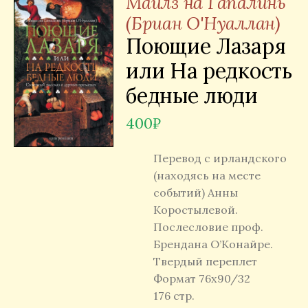
Майлз на Гапалинь
(Бриан О'Нуаллан)
Поющие Лазаря
или На редкость
бедные люди
400
₽
Перевод с ирландского
(находясь на месте
событий) Анны
Коростылевой.
Послесловие проф.
Брендана О’Конайре.
Твердый переплет
Формат 76х90/32
176 стр.