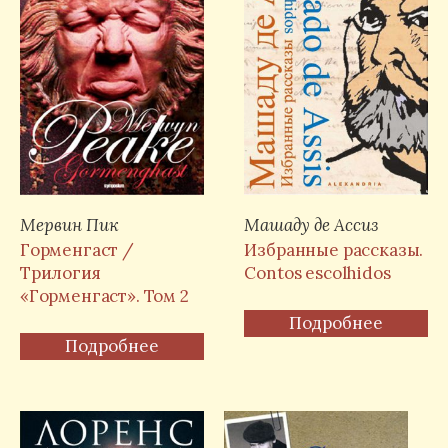
Мервин Пик
Машаду де Ассиз
Горменгаст /
Избранные рассказы.
Трилогия
Contos escolhidos
«Горменгаст». Том 2
Подробнее
Подробнее