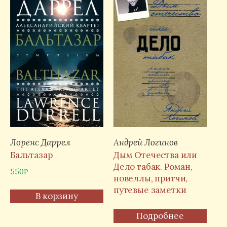
Лоренс Даррел
Андрей Логинов
Бальтазар
Дым Отечества или
Дело табак. Роман,
550
₽
новеллы, притчи,
путевые заметки
В корзину
Подробнее