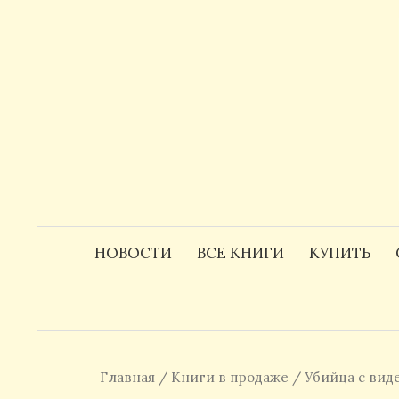
Skip
to
content
НОВОСТИ
ВСЕ КНИГИ
КУПИТЬ
Главная
/
Книги в продаже
/ Убийца с вид