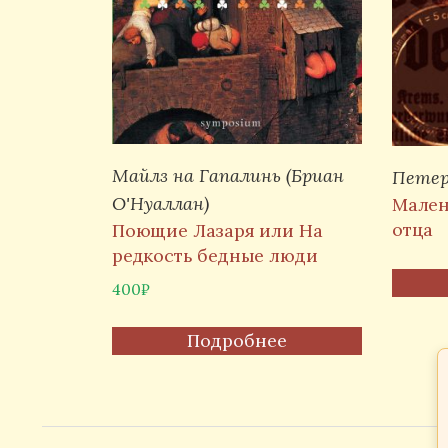
Майлз на Гапалинь (Бриан
Петер
О'Нуаллан)
Мален
отца
Поющие Лазаря или На
редкость бедные люди
400
₽
Подробнее