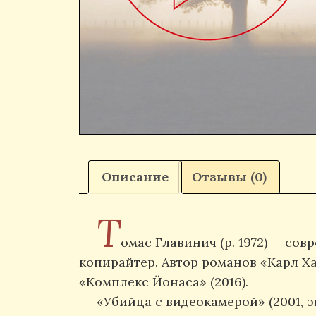
Описание
Отзывы (0)
Т
омас Главинич (р. 1972) — со
копирайтер. Автор романов «Карл Ха
«Комплекс Йонаса» (2016).
«Убийца с видеокамерой» (2001,