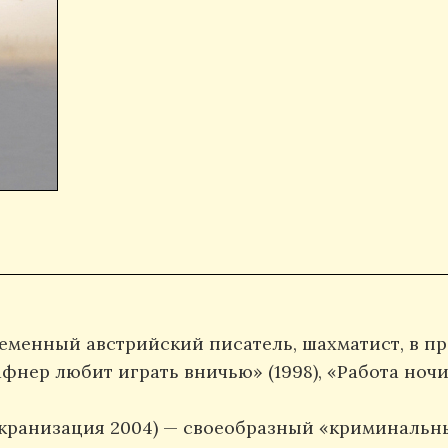
временный австрийский писатель, шахматист, в п
фнер любит играть вничью» (1998), «Работа ночи»
 экранизация 2004) — своеобразный «криминаль