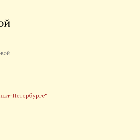
ой
овой
анкт-Петербурге"