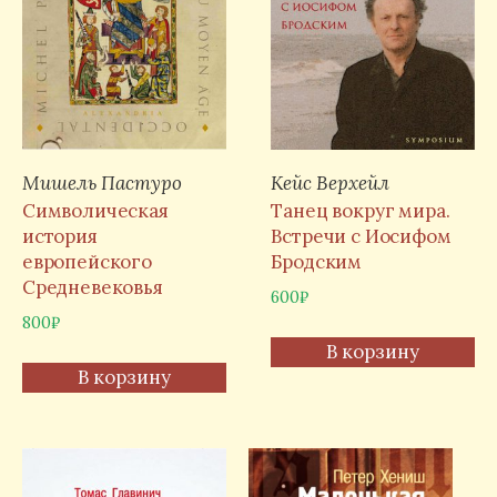
Мишель Пастуро
Кейс Верхейл
Символическая
Танец вокруг мира.
история
Встречи с Иосифом
европейского
Бродским
Средневековья
600
₽
800
₽
В корзину
В корзину