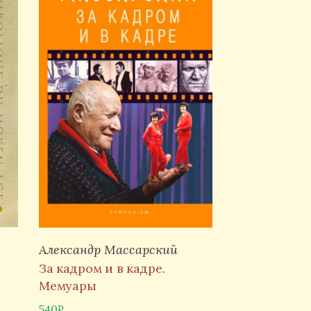
Александр Массарский
За кадром и в кадре.
Мемуары
540
₽