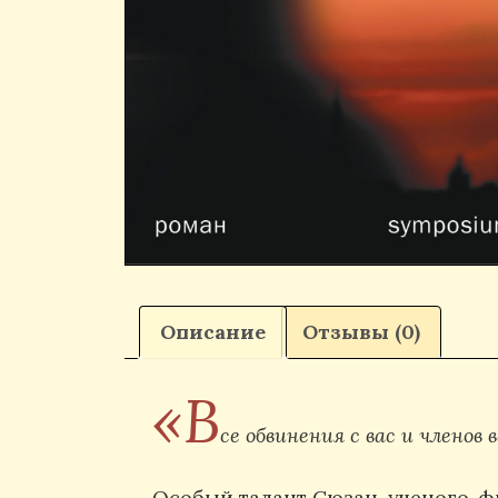
Описание
Отзывы (0)
«В
се обвинения с вас и члено
Особый талант Сюзан, ученого-фи