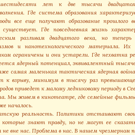
шестидесяти лет к две тысячи двадцатом
волнения. Где система образования характериз
юди все еще получают образование прошлого в
е существует. Где повседневная жизнь характ
ским разливам двадцатого века, но теперь
измов и нанотехнологического материала. Их
ком ограничены и они устарели. Где нехватка р
еется ядерный потенциал, эквивалентный тысяч
аже самая маленькая тактическая ядерная война
ет к взрыву, минимум в тысячу раз превышающ
родов приведет к малому ледниковому периоду в Се
. Мы живем в кинотеатре, где семейные фильмы
же началось.
тскую реальность. Политики отстаивают свои 
 которые знают правду, но не могут ее сказат
я не
вне
нас. Проблема
в
нас. В нашем чрезмерном п