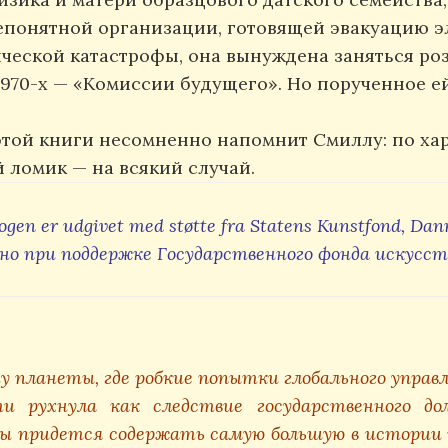
епонятной организации, готовящей эвакуацию э
еской катастрофы, она вынуждена заняться ро
1970-х — «Комиссии будущего». Но порученное 
той книги несомненно напомнит Смиллу: по хар
 ломик — на всякий случай.
ogen er udgivet med støtte fra Statens Kunstfond, Da
но при поддержке Государственного фонда искусс
 планеты, где робкие попытки глобального управл
и рухнула как следствие государственного до
цы придется содержать самую большую в истории