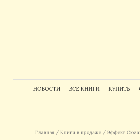
Skip
to
content
НОВОСТИ
ВСЕ КНИГИ
КУПИТЬ
Главная
/
Книги в продаже
/ Эффект Сюза