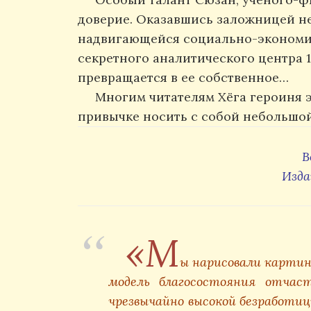
доверие. Оказавшись заложницей н
надвигающейся социально-экономич
секретного аналитического центра 
превращается в ее собственное…
Многим читателям Хёга героиня э
привычке носить с собой небольшой
B
Изда
«М
ы нарисовали картину
модель благосостояния отчаст
чрезвычайно высокой безработи