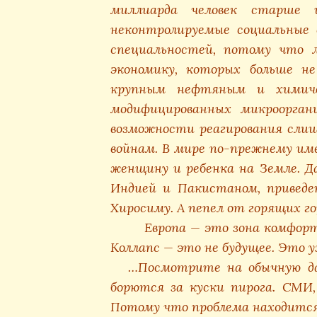
миллиарда человек старше 
неконтролируемые социальные 
специальностей, потому что л
экономику, которых больше н
крупным нефтяным и химиче
модифицированных микроорган
возможности реагирования слиш
войнам. В мире по-прежнему им
женщину и ребенка на Земле. Д
Индией и Пакистаном, привед
Хиросиму. А пепел от горящих го
Европа — это зона комфорта
Коллапс — это не будущее. Это у
…Посмотрите на обычную да
борются за куски пирога. СМИ,
Потому что проблема находитс