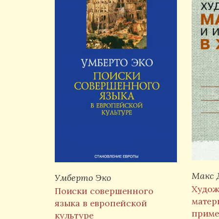
Макс 
Умберто Эко
Худож
Поиски совершенного
матер
языка в европейской
приме
культуре