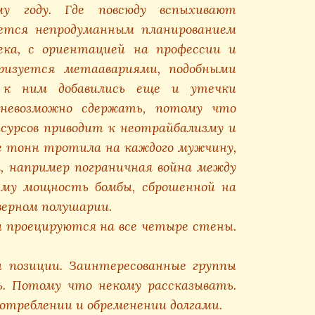
у году. Где повсюду вспыхивают
уется непродуманным планированием
ека, с ориентацией на профессии и
еризуется метаавариями, подобными
 к ним добавились еще и утечки
 невозможно сдержать, потому что
есурсов приводит к неотрайбализму и
е тонн тротила на каждого мужчину,
, например пограничная война между
ему мощность бомбы, сброшенной на
верном полушарии.
 проецируются на все четыре стены.
позиции. Заинтересованные группы
ь. Потому что некому рассказывать.
отреблении и обременении долгами.